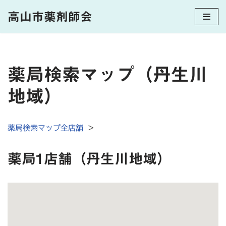
高山市薬剤師会
コ
ン
テ
ン
薬局検索マップ（丹生川
ツ
へ
地域）
ス
キ
ッ
薬局検索マップ全店舗
＞
プ
薬局1店舗（丹生川地域）