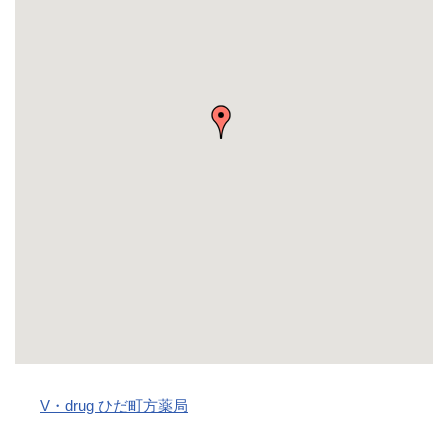
V・drug ひだ町方薬局