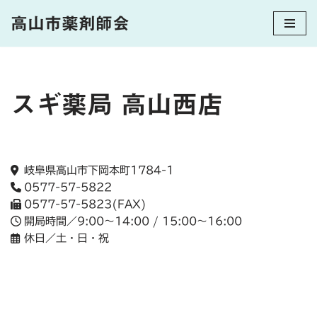
高山市薬剤師会
コ
ン
テ
ン
スギ薬局 高山西店
ツ
へ
ス
キ
岐阜県高山市下岡本町1784-1
ッ
0577-57-5822
プ
0577-57-5823(FAX)
開局時間／9:00～14:00 / 15:00～16:00
休日／土・日・祝