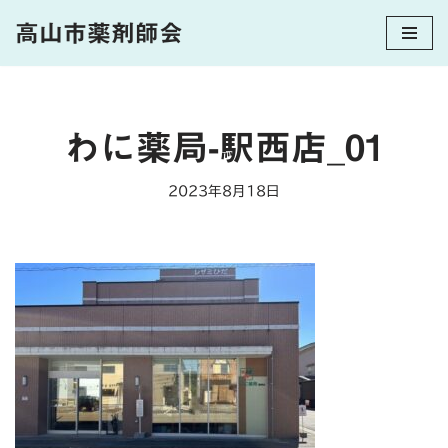
高山市薬剤師会
コ
ン
テ
ン
わに薬局-駅西店_01
ツ
へ
2023年8月18日
ス
キ
ッ
プ